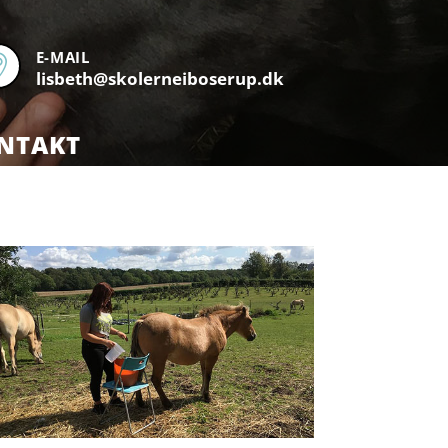
E-MAIL

lisbeth@skolerneiboserup.dk
NTAKT