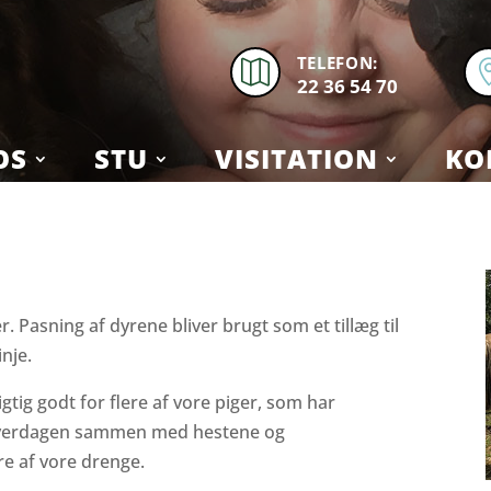
TELEFON:

22 36 54 70
OS
STU
VISITATION
KO
. Pasning af dyrene bliver brugt som et tillæg til
inje.
igtig godt for flere af vore piger, som har
 hverdagen sammen med hestene og
re af vore drenge.