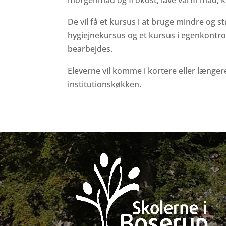
morgenmad og frokost, lave varm mad, k
De vil få et kursus i at bruge mindre og 
hygiejnekursus og et kursus i egenkontr
bearbejdes.
Eleverne vil komme i kortere eller længere
institutionskøkken.