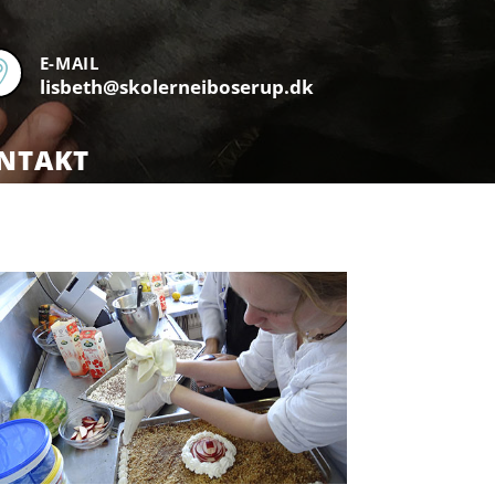
E-MAIL

lisbeth@skolerneiboserup.dk
NTAKT