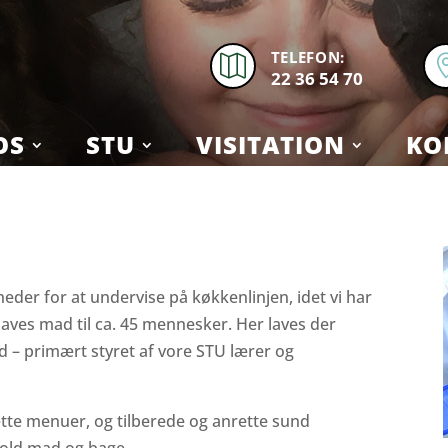
TELEFON:

22 36 54 70
OS
STU
VISITATION
KO
eder for at undervise på køkkenlinjen, idet vi har
 laves mad til ca. 45 mennesker. Her laves der
 – primært styret af vore STU lærer og
tte menuer, og tilberede og anrette sund