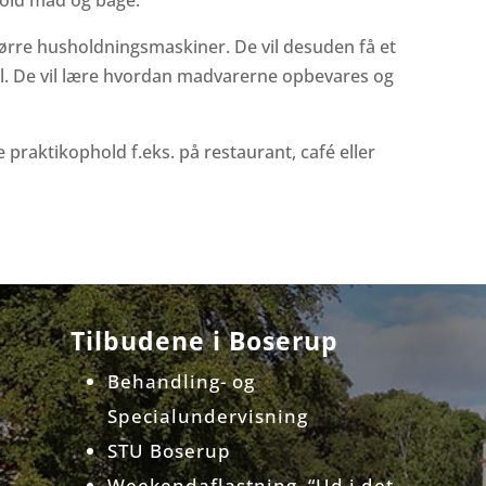
old mad og bage.
større husholdningsmaskiner. De vil desuden få et
ol. De vil lære hvordan madvarerne opbevares og
 praktikophold f.eks. på restaurant, café eller
Tilbudene i Boserup
Behandling- og
Specialundervisning
STU Boserup
Weekendaflastning “Ud i det